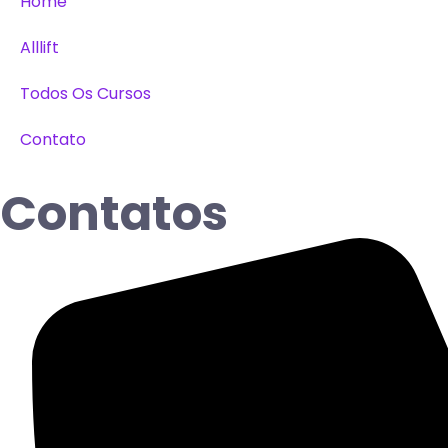
Home
Alllift
Todos Os Cursos
Contato
Contatos