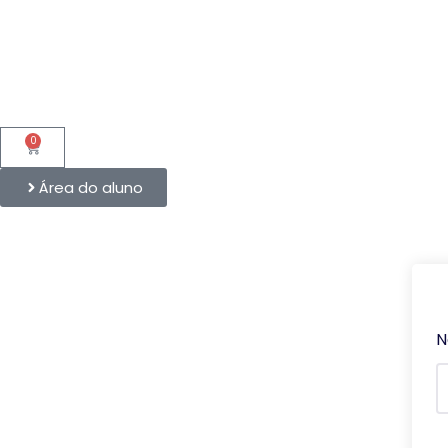
0
Área do aluno
N