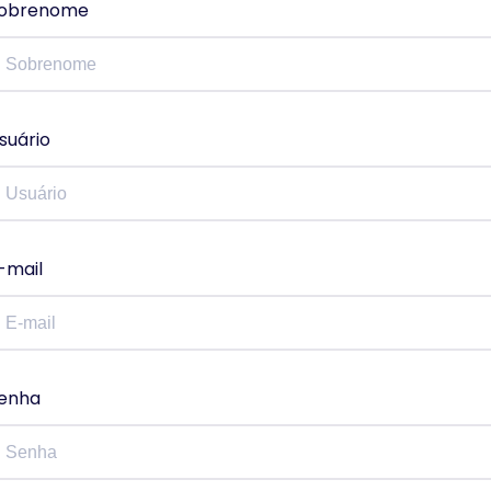
obrenome
suário
-mail
enha